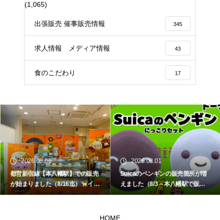
(1,065)
出張販売 催事販売情報
345
求人情報 メディア情報
43
食のこだわり
17
2026.08.06
2026.08.01
都営新宿線【本八幡駅】での販売
Suicaのペンギンの販売箇所が増
が始まりました（8/16迄）
イク
えました（8/3～本八幡駅で販
ミママのどうぶつドーナツ
売）
イクミママのどうぶつドー
ナツ
HOME