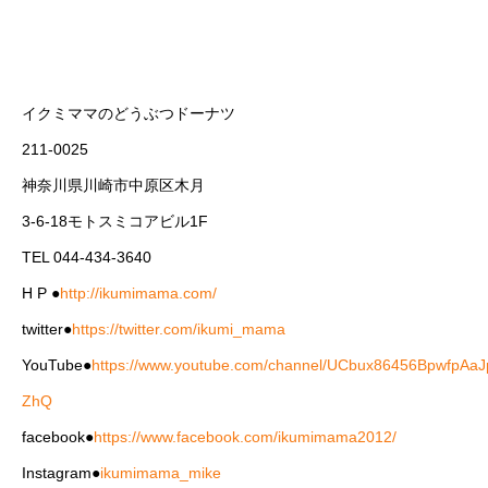
イクミママのどうぶつドーナツ
211-0025
神奈川県川崎市中原区木月
3-6-18モトスミコアビル1F
TEL 044-434-3640
H P ●
http://ikumimama.com/
twitter●
https://twitter.com/ikumi_mama
YouTube●
https://www.youtube.com/channel/UCbux86456BpwfpAaJ
ZhQ
facebook●
https://www.facebook.com/ikumimama2012/
Instagram●
ikumimama_mike