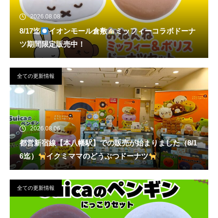
2026.08.08
8/17迄
イオンモール倉敷
ミッフィーコラボドーナ
ツ期間限定販売中！
全ての更新情報
2026.08.06
都営新宿線【本八幡駅】での販売が始まりました（8/1
6迄）
イクミママのどうぶつドーナツ
全ての更新情報