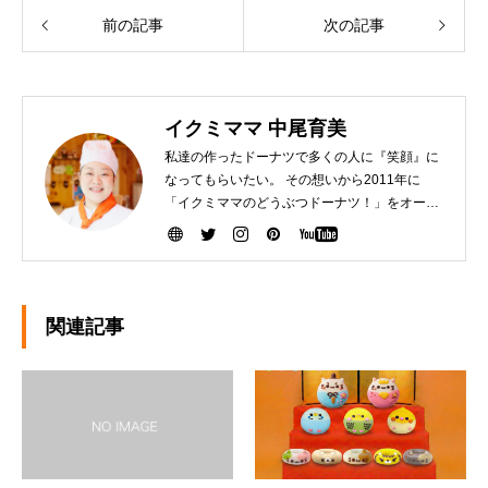
前の記事
次の記事
イクミママ 中尾育美
私達の作ったドーナツで多くの人に『笑顔』に
なってもらいたい。 その想いから2011年に
「イクミママのどうぶつドーナツ！」をオープ
ンさせました。 健康で美味しいドーナツを作る
ために『こだわり抜いた厳選素材』を生産者の
方から直接仕入れて、お店で一つ一つ手作りし
ています。ぜひ、可愛いだけじゃなく「美味し
い」ドーナツを安心してお召し上がりくださ
関連記事
い。