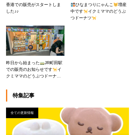
香港での販売がスタートしま
ひなまつりにゃんこ
増産
した♪♪
中です
イクミママのどうぶ
つドーナツ
昨日から始まった
JR町田駅
での販売のお知らせです
イ
クミママのどうぶつドーナツ
特集記事
全ての更新情報