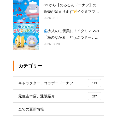
8/1から【のるるんドーナツ】の
販売が始まります
イクミママの
どうぶつドーナツ
2026.08.1
大人のご褒美に！イクミママの
「海のなかま」どうぶつドーナツ
が元住吉に登場
2026.07.28
カテゴリー
キャラクター、コラボードーナツ
123
元住吉本店、通販紹介
277
全ての更新情報