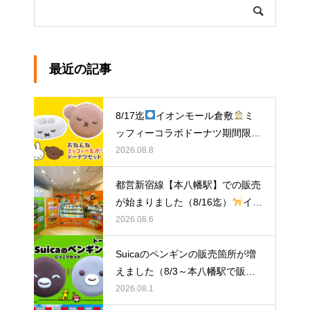
最近の記事
8/17迄
イオンモール倉敷
ミ
ッフィーコラボドーナツ期間限定
販売中！
2026.08.8
都営新宿線【本八幡駅】での販売
が始まりました（8/16迄）
イク
ミママのどうぶつドーナツ
2026.08.6
Suicaのペンギンの販売箇所が増
えました（8/3～本八幡駅で販
売）
イクミママのどうぶつドー
2026.08.1
ナツ