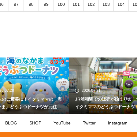
96
97
98
99
100
101
102
103
104
1
26.07.28
2026.07.21
人のご褒美に！イクミママの「海
JR浦和駅での販売が始まりまし
かま」どうぶつドーナツが元住吉
イクミママのどうぶつドーナツ
場
BLOG
SHOP
YouTube
Twitter
Instagram