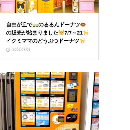
自由が丘で
のるるんドーナツ
の販売が始まりました
7/7～21
イクミママのどうぶつドーナツ
2026.07.08