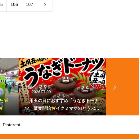
05
106
107
2026.07.09
2026.07.08
た
土用丑の日におすすめ「うなぎドーナ
自由が丘で
ツ」販売開始
イクミママのどうぶつ
売が始まりま
ドーナツ
ママのどうぶ
Pinterest