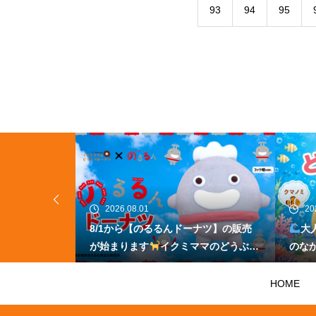
93
94
95
2026.08.01
20
売箇所が増えま
8/1から【のるるんドーナツ】の販売
大
販売）
イク
が始まります
イクミママのどうぶつ
のな
ツ
ドーナツ
に登
HOME