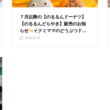
７月以降の【のるるんドーナツ】
【のるるんどらやき】販売のお知
らせ
イクミママのどうぶつドー
ナツ
2026.07.05