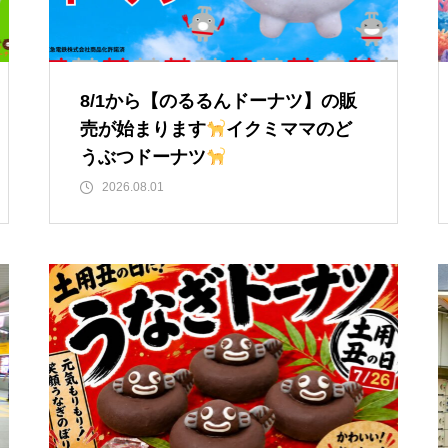
8/1から【のるるんドーナツ】の販
売が始まります
イクミママのど
うぶつドーナツ
2026.08.01