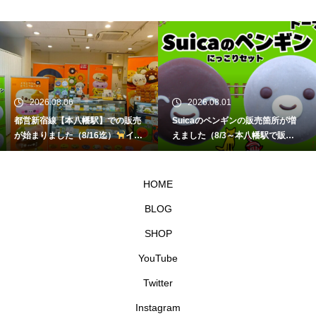
2026.08.06
2026.08.01
都営新宿線【本八幡駅】での販売
Suicaのペンギンの販売箇所が増
が始まりました（8/16迄）
イク
えました（8/3～本八幡駅で販
ミママのどうぶつドーナツ
売）
イクミママのどうぶつドー
ナツ
HOME
BLOG
SHOP
YouTube
Twitter
Instagram