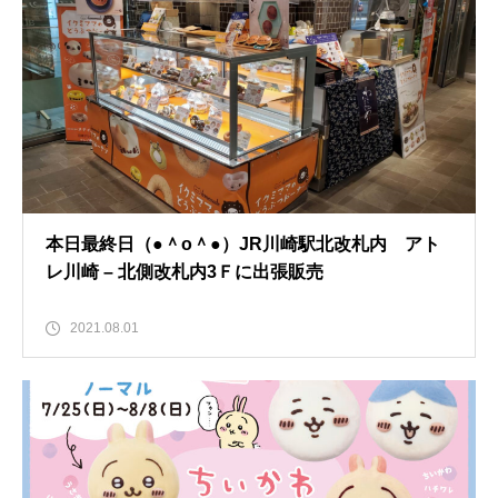
本日最終日（●＾o＾●）JR川崎駅北改札内 アト
レ川崎 – 北側改札内3Ｆに出張販売
2021.08.01