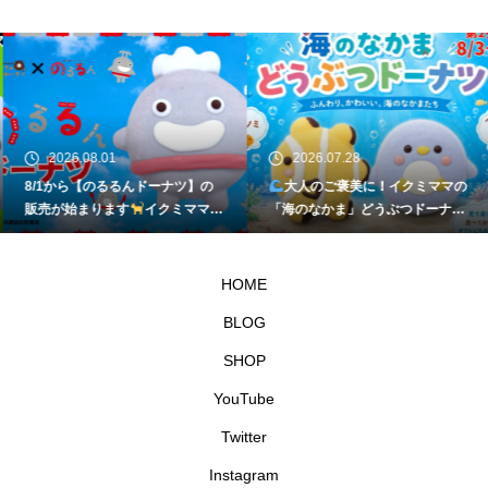
2026.08.01
2026.07.28
8/1から【のるるんドーナツ】の
大人のご褒美に！イクミママの
販売が始まります
イクミママの
「海のなかま」どうぶつドーナツ
どうぶつドーナツ
が元住吉に登場
HOME
BLOG
SHOP
YouTube
Twitter
Instagram