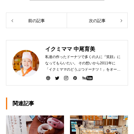
前の記事
次の記事
イクミママ 中尾育美
私達の作ったドーナツで多くの人に『笑顔』に
なってもらいたい。 その想いから2011年に
「イクミママのどうぶつドーナツ！」をオープ
ンさせました。 健康で美味しいドーナツを作る
ために『こだわり抜いた厳選素材』を生産者の
方から直接仕入れて、お店で一つ一つ手作りし
ています。ぜひ、可愛いだけじゃなく「美味し
い」ドーナツを安心してお召し上がりくださ
関連記事
い。