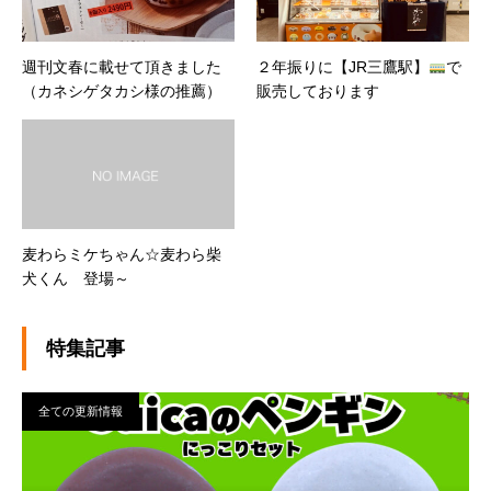
週刊文春に載せて頂きました
２年振りに【JR三鷹駅】
で
（カネシゲタカシ様の推薦）
販売しております
麦わらミケちゃん☆麦わら柴
犬くん 登場～
特集記事
全ての更新情報