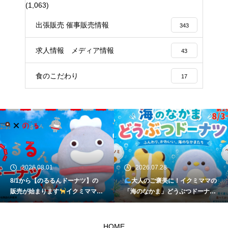
(1,063)
出張販売 催事販売情報
343
求人情報 メディア情報
43
食のこだわり
17
2026.08.01
2026.07.28
8/1から【のるるんドーナツ】の
大人のご褒美に！イクミママの
販売が始まります
イクミママの
「海のなかま」どうぶつドーナツ
どうぶつドーナツ
が元住吉に登場
HOME