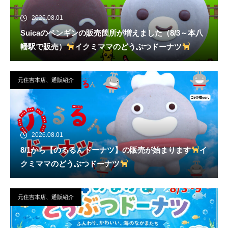
2026.08.01
Suicaのペンギンの販売箇所が増えました（8/3～本八
幡駅で販売）
イクミママのどうぶつドーナツ
元住吉本店、通販紹介
2026.08.01
8/1から【のるるんドーナツ】の販売が始まります
イ
クミママのどうぶつドーナツ
元住吉本店、通販紹介