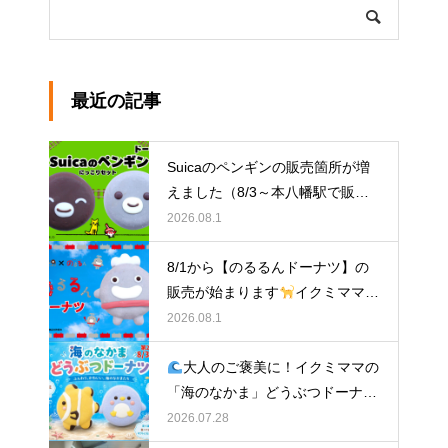
最近の記事
Suicaのペンギンの販売箇所が増
えました（8/3～本八幡駅で販
売）
イクミママのどうぶつドー
2026.08.1
ナツ
8/1から【のるるんドーナツ】の
販売が始まります
イクミママの
どうぶつドーナツ
2026.08.1
大人のご褒美に！イクミママの
「海のなかま」どうぶつドーナツ
が元住吉に登場
2026.07.28