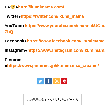
HP
●
http://ikumimama.com/
Twitter●
https://twitter.com/ikumi_mama
YouTube●
https://www.youtube.com/channel/UC
ZhQ
Facebook●
https://www.facebook.com/ikumimama
Instagram●
https://www.instagram.com/ikumimam
Pinterest
●
https://www.pinterest.jp/ikumimama/_created/
この記事のタイトルとURLをコピーする