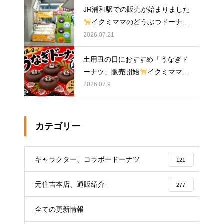
JR浦和駅での販売が始まりました
イクミママのどうぶつドーナツ
2026.07.21
土用丑の日におすすめ「うなぎド
ーナツ」販売開始
イクミママの
どうぶつドーナツ
2026.07.9
カテゴリー
キャラクター、コラボードーナツ
121
元住吉本店、通販紹介
277
全ての更新情報