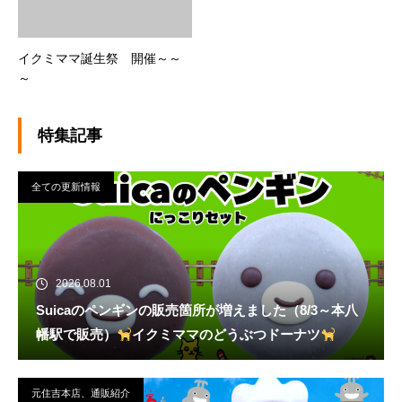
イクミママ誕生祭 開催～～
～
特集記事
全ての更新情報
2026.08.01
Suicaのペンギンの販売箇所が増えました（8/3～本八
幡駅で販売）
イクミママのどうぶつドーナツ
元住吉本店、通販紹介