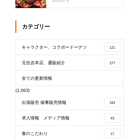
どうぶつドーナツ
2026.07.9
カテゴリー
キャラクター、コラボードーナツ
121
元住吉本店、通販紹介
277
全ての更新情報
(1,063)
出張販売 催事販売情報
343
求人情報 メディア情報
43
食のこだわり
17