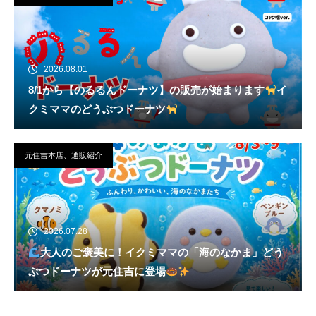
2026.08.01
8/1から【のるるんドーナツ】の販売が始まります
イ
クミママのどうぶつドーナツ
元住吉本店、通販紹介
2026.07.28
大人のご褒美に！イクミママの「海のなかま」どう
ぶつドーナツが元住吉に登場