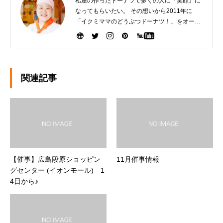
私達の作ったドーナツで多くの人に『笑顔』に
なってもらいたい。 その想いから2011年に
「イクミママのどうぶつドーナツ！」をオープ
ンさせました。 健康で美味しいドーナツを作る
ために『こだわり抜いた厳選素材』を生産者の
方から直接仕入れて、お店で一つ一つ手作りし
ています。ぜひ、可愛いだけじゃなく「美味し
い」ドーナツを安心してお召し上がりくださ
関連記事
い。
【催事】広島段原ショッピン
11月催事情報
グセンター (イオンモール) 1
4日から♪