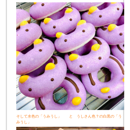
そして水色の「うみうし」 と うしさん色？の白黒の「う
みうし」