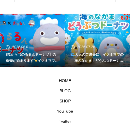
2026.08.01
2026.07.28
8/1から【のるるんドーナツ】の
大人のご褒美に！イクミママの
販売が始まります
イクミママの
「海のなかま」どうぶつドーナツ
どうぶつドーナツ
が元住吉に登場
HOME
BLOG
SHOP
YouTube
Twitter