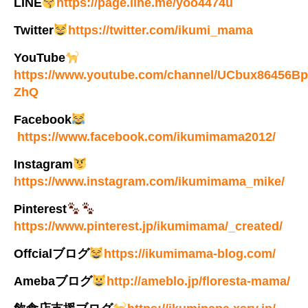
LINE
https://page.line.me/yoo4474u
Twitter
https://twitter.com/ikumi_mama
YouTube
https://www.youtube.com/channel/UCbux86456B
ZhQ
Facebook
https://www.facebook.com/ikumimama2012/
Instagram
https://www.instagram.com/ikumimama_mike/
Pinterest
https://www.pinterest.jp/ikumimama/_created/
Offcialブログ
https://ikumimama-blog.com/
Amebaブログ
http://ameblo.jp/floresta-mama/