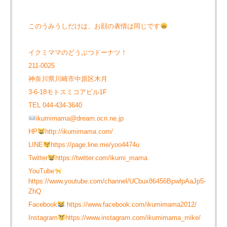
このうみうしだけは、お顔の表情は同じです
イクミママのどうぶつドーナツ！
211-0025
神奈川県川崎市中原区木月
3-6-18モトスミコアビル1F
TEL 044-434-3640
ikumimama@dream.ocn.ne.jp
HP
http://ikumimama.com/
LINE
https://page.line.me/yoo4474u
Twitter
https://twitter.com/ikumi_mama
YouTube
https://www.youtube.com/channel/UCbux86456BpwfpAaJp5-
ZhQ
Facebook
https://www.facebook.com/ikumimama2012/
Instagram
https://www.instagram.com/ikumimama_mike/