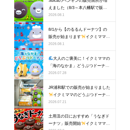
Suicaのペンギンの販売箇所が増
えました（8/3～本八幡駅で販
売）
イクミママのどうぶつドー
2026.08.1
ナツ
8/1から【のるるんドーナツ】の
販売が始まります
イクミママの
どうぶつドーナツ
2026.08.1
大人のご褒美に！イクミママの
「海のなかま」どうぶつドーナツ
が元住吉に登場
2026.07.28
JR浦和駅での販売が始まりました
イクミママのどうぶつドーナツ
2026.07.21
土用丑の日におすすめ「うなぎド
ーナツ」販売開始
イクミママの