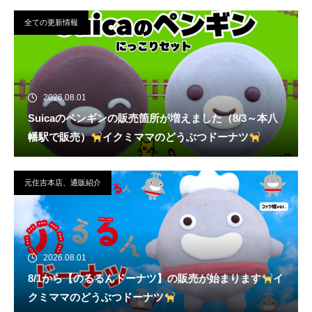
全ての更新情報
2026.08.01
Suicaのペンギンの販売箇所が増えました（8/3～本八
幡駅で販売）
イクミママのどうぶつドーナツ
元住吉本店、通販紹介
2026.08.01
8/1から【のるるんドーナツ】の販売が始まります
イ
クミママのどうぶつドーナツ