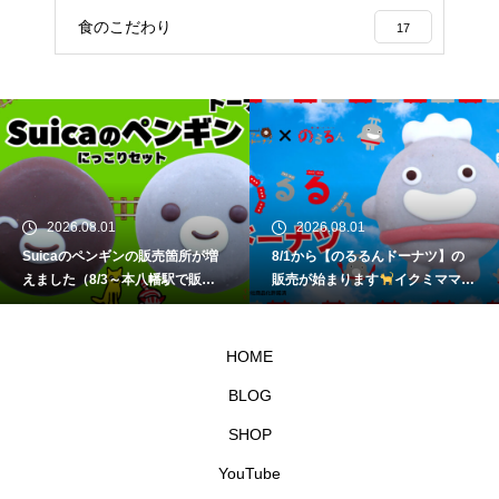
食のこだわり
17
2026.08.01
2026.08.01
Suicaのペンギンの販売箇所が増
8/1から【のるるんドーナツ】の
えました（8/3～本八幡駅で販
販売が始まります
イクミママの
売）
イクミママのどうぶつドー
どうぶつドーナツ
ナツ
HOME
BLOG
SHOP
YouTube