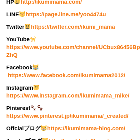
HP
http://ikumimama.com/
LINE
https://page.line.me/yoo4474u
Twitter
https://twitter.com/ikumi_mama
YouTube
https://www.youtube.com/channel/UCbux86456B
ZhQ
Facebook
https://www.facebook.com/ikumimama2012/
Instagram
https://www.instagram.com/ikumimama_mike/
Pinterest
https://www.pinterest.jp/ikumimama/_created/
Offcialブログ
https://ikumimama-blog.com/