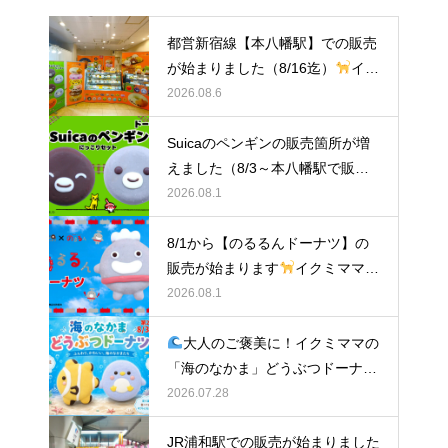
都営新宿線【本八幡駅】での販売
が始まりました（8/16迄）
イク
ミママのどうぶつドーナツ
2026.08.6
Suicaのペンギンの販売箇所が増
えました（8/3～本八幡駅で販
売）
イクミママのどうぶつドー
2026.08.1
ナツ
8/1から【のるるんドーナツ】の
販売が始まります
イクミママの
どうぶつドーナツ
2026.08.1
大人のご褒美に！イクミママの
「海のなかま」どうぶつドーナツ
が元住吉に登場
2026.07.28
JR浦和駅での販売が始まりました