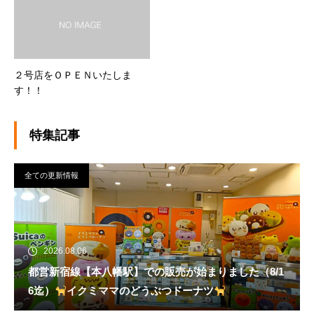
２号店をＯＰＥＮいたしま
す！！
特集記事
全ての更新情報
2026.08.06
都営新宿線【本八幡駅】での販売が始まりました（8/1
6迄）
イクミママのどうぶつドーナツ