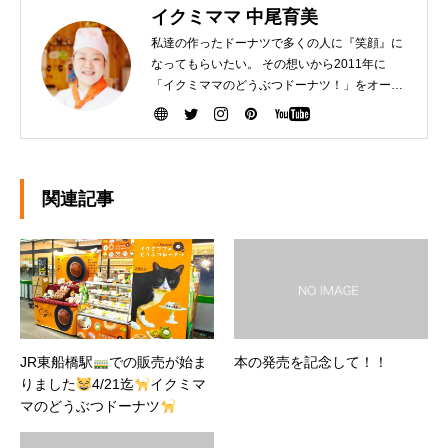
イクミママ 中尾育美
私達の作ったドーナツで多くの人に『笑顔』に
なってもらいたい。 その想いから2011年に
「イクミママのどうぶつドーナツ！」をオープ
ンさせました。 健康で美味しいドーナツを作る
ために『こだわり抜いた厳選素材』を生産者の
方から直接仕入れて、お店で一つ一つ手作りし
ています。ぜひ、可愛いだけじゃなく「美味し
い」ドーナツを安心してお召し上がりくださ
関連記事
い。
JR東船橋駅
での販売が始ま
本の発売を記念して！！
りました
4/21迄
イクミマ
マのどうぶつドーナツ