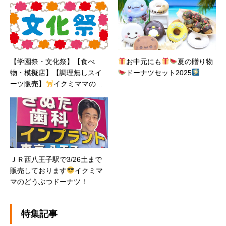
【学園祭・文化祭】【食べ
お中元にも
夏の贈り物
物・模擬店】【調理無しスイ
ドーナツセット2025
ーツ販売】
イクミママのど
うぶつドーナツ
ＪＲ西八王子駅で3/26土まで
販売しております
イクミマ
マのどうぶつドーナツ！
特集記事