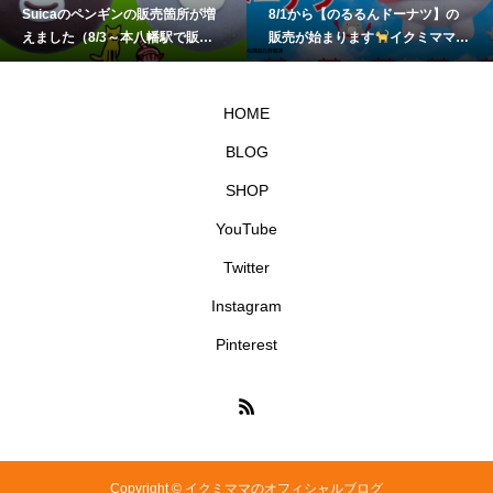
Suicaのペンギンの販売箇所が増
8/1から【のるるんドーナツ】の
えました（8/3～本八幡駅で販
販売が始まります
イクミママの
売）
イクミママのどうぶつドー
どうぶつドーナツ
ナツ
HOME
BLOG
SHOP
YouTube
Twitter
Instagram
Pinterest
Copyright © イクミママのオフィシャルブログ