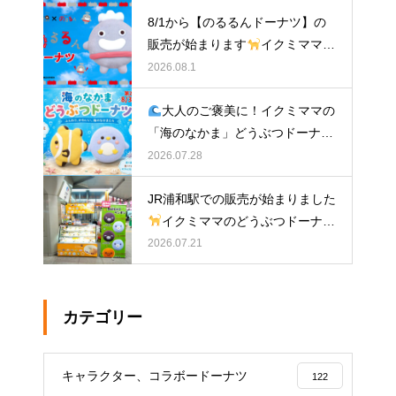
ナツ
8/1から【のるるんドーナツ】の
販売が始まります
イクミママの
どうぶつドーナツ
2026.08.1
大人のご褒美に！イクミママの
「海のなかま」どうぶつドーナツ
が元住吉に登場
2026.07.28
JR浦和駅での販売が始まりました
イクミママのどうぶつドーナツ
2026.07.21
カテゴリー
キャラクター、コラボードーナツ
122