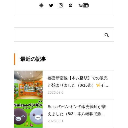
最近の記事
都営新宿線【本八幡駅】での販売
が始まりました（8/16迄）
イク
ミママのどうぶつドーナツ
2026.08.6
Suicaのペンギンの販売箇所が増
えました（8/3～本八幡駅で販
売）
イクミママのどうぶつドー
2026.08.1