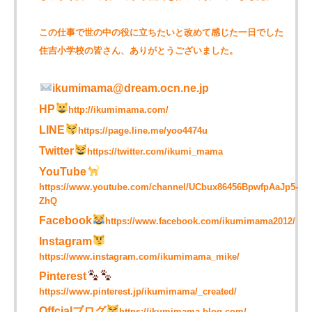
この仕事で世の中の役に立ちたいと改めて感じた一日でした
住吉小学校の皆さん、ありがとうございました。
ikumimama@dream.ocn.ne.jp
HP
http://ikumimama.com/
LINE
https://page.line.me/yoo4474u
Twitter
https://twitter.com/ikumi_mama
YouTube
https://www.youtube.com/channel/UCbux86456BpwfpAaJp5-
ZhQ
Facebook
https://www.facebook.com/ikumimama2012/
Instagram
https://www.instagram.com/ikumimama_mike/
Pinterest
https://www.pinterest.jp/ikumimama/_created/
Offcialブログ
https://ikumimama-blog.com/