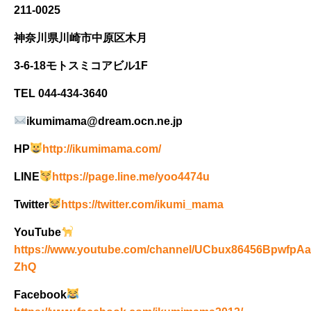
211-0025
神奈川県川崎市中原区木月
3-6-18モトスミコアビル1F
TEL 044-434-3640
ikumimama@dream.ocn.ne.jp
HP
http://ikumimama.com/
LINE
https://page.line.me/yoo4474u
Twitter
https://twitter.com/ikumi_mama
YouTube
https://www.youtube.com/channel/UCbux86456BpwfpAa
ZhQ
Facebook