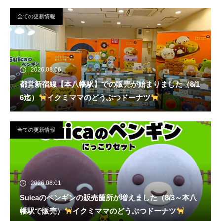
全ての更新情報
2026.08.06
都営新宿線【本八幡駅】での販売が始まりました（8/1
6迄）
イクミママのどうぶつドーナツ
全ての更新情報
2026.08.01
Suicaのペンギンの販売箇所が増えました（8/3～本八
幡駅で販売）
イクミママのどうぶつドーナツ