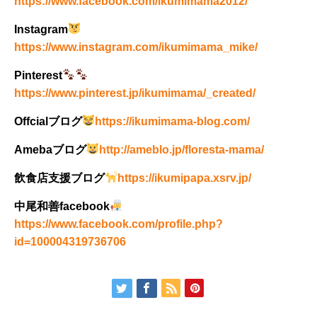
https://www.facebook.com/ikumimama2012/
Instagram
https://www.instagram.com/ikumimama_mike/
Pinterest
https://www.pinterest.jp/ikumimama/_created/
Offcialブログ
https://ikumimama-blog.com/
Amebaブログ
http://ameblo.jp/floresta-mama/
飲食店支援ブログ
https://ikumipapa.xsrv.jp/
中尾和善facebook
https://www.facebook.com/profile.php?
id=100004319736706