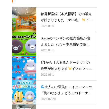
都営新宿線【本八幡駅】での販売
が始まりました（8/16迄）
イク
ミママのどうぶつドーナツ
2026.08.6
Suicaのペンギンの販売箇所が増
えました（8/3～本八幡駅で販
売）
イクミママのどうぶつドー
2026.08.1
ナツ
8/1から【のるるんドーナツ】の
販売が始まります
イクミママの
どうぶつドーナツ
2026.08.1
大人のご褒美に！イクミママの
「海のなかま」どうぶつドーナツ
が元住吉に登場
2026.07.28