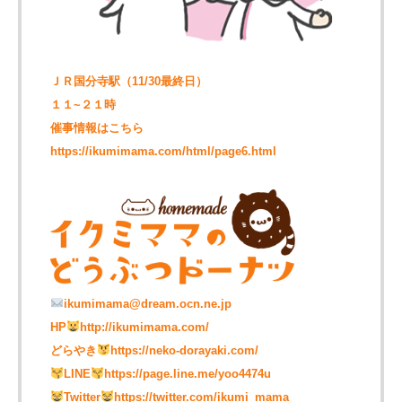
ＪＲ国分寺駅（11/30最終日）
１１~２１時
催事情報は
こちら
https://ikumimama.com/html/page6.html
ikumimama@dream.ocn.ne.jp
HP
http://ikumimama.com/
どらやき
https://neko-dorayaki.com/
LINE
https://page.line.me/yoo4474u
Twitter
https://twitter.com/ikumi_mama