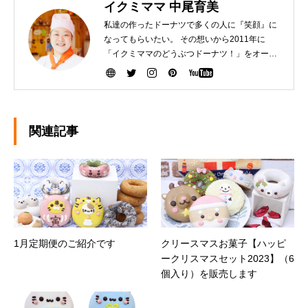
イクミママ 中尾育美
私達の作ったドーナツで多くの人に『笑顔』に
なってもらいたい。 その想いから2011年に
「イクミママのどうぶつドーナツ！」をオープ
ンさせました。 健康で美味しいドーナツを作る
ために『こだわり抜いた厳選素材』を生産者の
方から直接仕入れて、お店で一つ一つ手作りし
ています。ぜひ、可愛いだけじゃなく「美味し
い」ドーナツを安心してお召し上がりくださ
関連記事
い。
1月定期便のご紹介です
クリースマスお菓子【ハッピ
ークリスマスセット2023】（6
個入り）を販売します