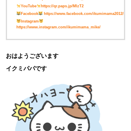
YouTube
https://qr.paps.jp/MlzT2
Facebook
https://www.facebook.com/ikumimama2012/
Instagram
https://www.instagram.com/ikumimama_mike/
おはようございます
イクミパパです