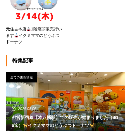
元住吉本店
1階店頭販売行い
ます
イクミママのどうぶつ
ドーナツ
特集記事
全ての更新情報
2026.08.06
都営新宿線【本八幡駅】での販売が始まりました（8/1
6迄）
イクミママのどうぶつドーナツ