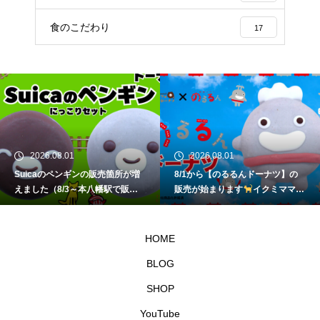
食のこだわり
17
2026.08.01
2026.08.01
Suicaのペンギンの販売箇所が増
8/1から【のるるんドーナツ】の
えました（8/3～本八幡駅で販
販売が始まります
イクミママの
売）
イクミママのどうぶつドー
どうぶつドーナツ
ナツ
HOME
BLOG
SHOP
YouTube