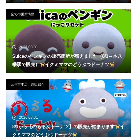
全ての更新情報
2026.08.01
Suicaのペンギンの販売箇所が増えました（8/3～本八
幡駅で販売）
イクミママのどうぶつドーナツ
元住吉本店、通販紹介
2026.08.01
8/1から【のるるんドーナツ】の販売が始まります
イ
クミママのどうぶつドーナツ