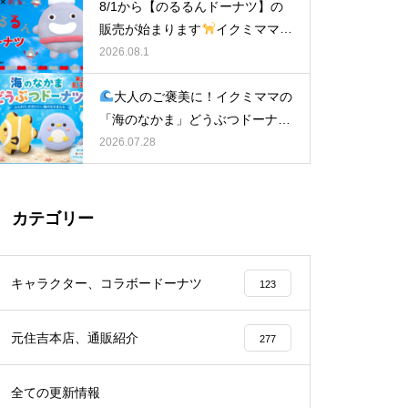
8/1から【のるるんドーナツ】の
販売が始まります
イクミママの
どうぶつドーナツ
2026.08.1
大人のご褒美に！イクミママの
「海のなかま」どうぶつドーナツ
が元住吉に登場
2026.07.28
カテゴリー
キャラクター、コラボードーナツ
123
元住吉本店、通販紹介
277
全ての更新情報