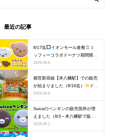
最近の記事
8/17迄
イオンモール倉敷
ミ
ッフィーコラボドーナツ期間限定
販売中！
2026.08.8
都営新宿線【本八幡駅】での販売
が始まりました（8/16迄）
イク
ミママのどうぶつドーナツ
2026.08.6
Suicaのペンギンの販売箇所が増
えました（8/3～本八幡駅で販
売）
イクミママのどうぶつドー
2026.08.1
ナツ