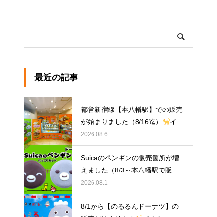
最近の記事
都営新宿線【本八幡駅】での販売
が始まりました（8/16迄）
イク
ミママのどうぶつドーナツ
2026.08.6
Suicaのペンギンの販売箇所が増
えました（8/3～本八幡駅で販
売）
イクミママのどうぶつドー
2026.08.1
ナツ
8/1から【のるるんドーナツ】の