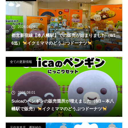
2026.08.06
都営新宿線【本八幡駅】での販売が始まりました（8/1
6迄）
イクミママのどうぶつドーナツ
全ての更新情報
2026.08.01
Suicaのペンギンの販売箇所が増えました（8/3～本八
幡駅で販売）
イクミママのどうぶつドーナツ
元住吉本店、通販紹介