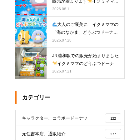
販売が始まります
イクミママの
どうぶつドーナツ
2026.08.1
大人のご褒美に！イクミママの
「海のなかま」どうぶつドーナツ
が元住吉に登場
2026.07.28
JR浦和駅での販売が始まりました
イクミママのどうぶつドーナツ
2026.07.21
カテゴリー
キャラクター、コラボードーナツ
122
元住吉本店、通販紹介
277