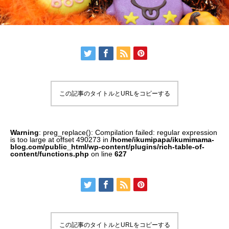
この記事のタイトルとURLをコピーする
Warning
: preg_replace(): Compilation failed: regular expression
is too large at offset 490273 in
/home/ikumipapa/ikumimama-
blog.com/public_html/wp-content/plugins/rich-table-of-
content/functions.php
on line
627
この記事のタイトルとURLをコピーする