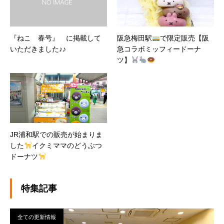
『ねこ 春号』 に掲載して
阪急梅田駅
で限定販売【阪
いただきました♪♪
急コラボミッフィードーナ
ツ】
JR浦和駅での販売が始まりま
した
イクミママのどうぶつ
ドーナツ
特集記事
全ての更新情報