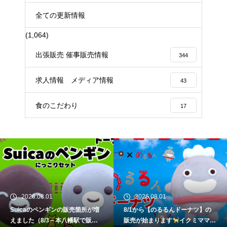
全ての更新情報
(1,064)
出張販売 催事販売情報
344
求人情報 メディア情報
43
食のこだわり
17
2026.08.01
2026.08.01
Suicaのペンギンの販売箇所が増
8/1から【のるるんドーナツ】の
えました（8/3～本八幡駅で販
販売が始まります
イクミママの