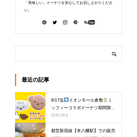
「美味しい」ドーナツを安心してお召し上がりくださ
い。
最近の記事
8/17迄
イオンモール倉敷
ミ
ッフィーコラボドーナツ期間限定
販売中！
2026.08.8
都営新宿線【本八幡駅】での販売