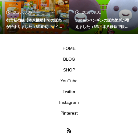
2026.08.06
2026.08.01
都営新宿線【本八幡駅】での販売
Suicaのペンギンの販売箇所が増
が始まりました（8/16迄）
イク
えました（8/3～本八幡駅で販
ミママのどうぶつドーナツ
売）
イクミママのどうぶつドー
ナツ
HOME
BLOG
SHOP
YouTube
Twitter
Instagram
Pinterest