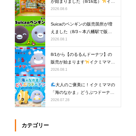
が始まりました（8/16迄）
イク
ミママのどうぶつドーナツ
2026.08.6
Suicaのペンギンの販売箇所が増
えました（8/3～本八幡駅で販
売）
イクミママのどうぶつドー
2026.08.1
ナツ
8/1から【のるるんドーナツ】の
販売が始まります
イクミママの
どうぶつドーナツ
2026.08.1
大人のご褒美に！イクミママの
「海のなかま」どうぶつドーナツ
が元住吉に登場
2026.07.28
カテゴリー