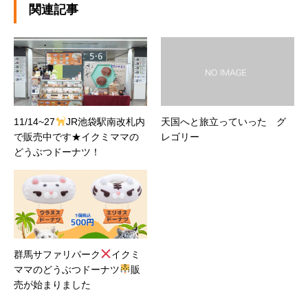
い」ドーナツを安心してお召し上がりくださ
関連記事
い。
11/14~27
JR池袋駅南改札内
天国へと旅立っていった グ
で販売中です★イクミママの
レゴリー
どうぶつドーナツ！
群馬サファリパーク
イクミ
ママのどうぶつドーナツ
販
売が始まりました