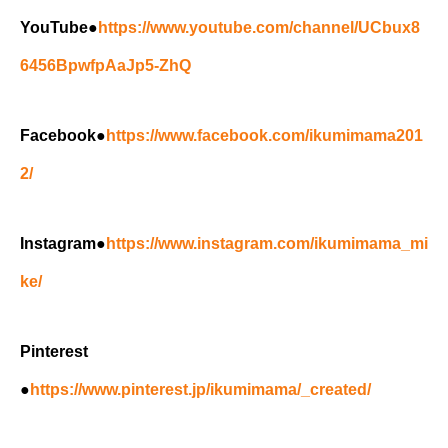
YouTube●
https://www.youtube.com/channel/UCbux8
6456BpwfpAaJp5-ZhQ
Facebook●
https://www.facebook.com/ikumimama201
2/
Instagram●
https://www.instagram.com/ikumimama_mi
ke/
Pinterest
●
https://www.pinterest.jp/ikumimama/_created/