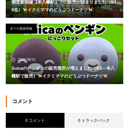
都営新宿線【本八幡駅】での販売が始まりました（8/1
6迄）
イクミママのどうぶつドーナツ
全ての更新情報
2026.08.01
Suicaのペンギンの販売箇所が増えました（8/3～本八
幡駅で販売）
イクミママのどうぶつドーナツ
コメント
0 コメント
0 トラックバック