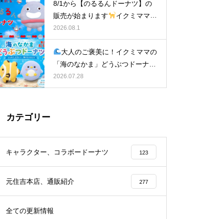
8/1から【のるるんドーナツ】の
販売が始まります
イクミママの
どうぶつドーナツ
2026.08.1
大人のご褒美に！イクミママの
「海のなかま」どうぶつドーナツ
が元住吉に登場
2026.07.28
カテゴリー
キャラクター、コラボードーナツ
123
元住吉本店、通販紹介
277
全ての更新情報