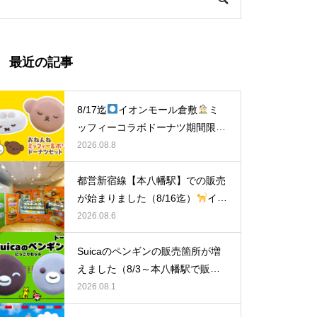
最近の記事
8/17迄
イオンモール倉敷
ミ
ッフィーコラボドーナツ期間限定
販売中！
2026.08.8
都営新宿線【本八幡駅】での販売
が始まりました（8/16迄）
イク
ミママのどうぶつドーナツ
2026.08.6
Suicaのペンギンの販売箇所が増
えました（8/3～本八幡駅で販
売）
イクミママのどうぶつドー
2026.08.1
ナツ