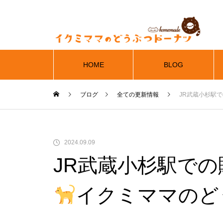
HOME
BLOG
ブログ
全ての更新情報
JR武蔵小杉駅
2024.09.09
JR武蔵小杉駅で
イクミママのど