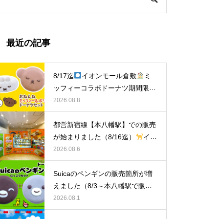
最近の記事
8/17迄
イオンモール倉敷
ミ
ッフィーコラボドーナツ期間限定
販売中！
2026.08.8
都営新宿線【本八幡駅】での販売
が始まりました（8/16迄）
イク
ミママのどうぶつドーナツ
2026.08.6
Suicaのペンギンの販売箇所が増
えました（8/3～本八幡駅で販
売）
イクミママのどうぶつドー
2026.08.1
ナツ