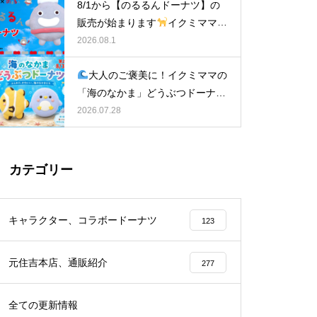
8/1から【のるるんドーナツ】の
販売が始まります
イクミママの
どうぶつドーナツ
2026.08.1
大人のご褒美に！イクミママの
「海のなかま」どうぶつドーナツ
が元住吉に登場
2026.07.28
カテゴリー
キャラクター、コラボードーナツ
123
元住吉本店、通販紹介
277
全ての更新情報