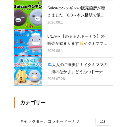
Suicaのペンギンの販売箇所が増
えました（8/3～本八幡駅で販
売）
イクミママのどうぶつドー
2026.08.1
ナツ
8/1から【のるるんドーナツ】の
販売が始まります
イクミママの
どうぶつドーナツ
2026.08.1
大人のご褒美に！イクミママの
「海のなかま」どうぶつドーナツ
が元住吉に登場
2026.07.28
カテゴリー
キャラクター、コラボードーナツ
123