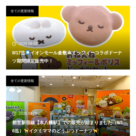
全ての更新情報
2026.08.08
8/17迄
イオンモール倉敷
ミッフィーコラボドーナ
ツ期間限定販売中！
全ての更新情報
2026.08.06
都営新宿線【本八幡駅】での販売が始まりました（8/1
6迄）
イクミママのどうぶつドーナツ