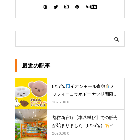
最近の記事
8/17迄
イオンモール倉敷
ミ
ッフィーコラボドーナツ期間限定
販売中！
2026.08.8
都営新宿線【本八幡駅】での販売
が始まりました（8/16迄）
イク
ミママのどうぶつドーナツ
2026.08.6