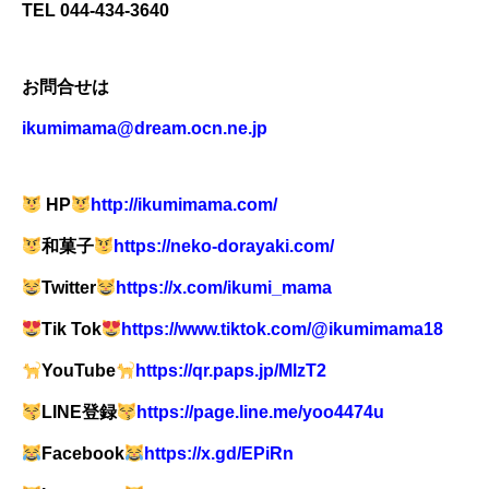
TEL 044-434-3640
お問合せは
ikumimama@dream.ocn.ne.jp
HP
http://ikumimama.com/
和菓子
https://neko-dorayaki.com/
Twitter
https://x.com/ikumi_mama
Tik Tok
https://www.tiktok.com/@ikumimama18
YouTube
https://qr.paps.jp/MlzT2
LINE
登録
https://page.line.me/yoo4474u
Facebook
https://x.gd/EPiRn