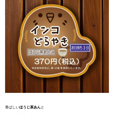
香ばしい
ほうじ茶あん
と