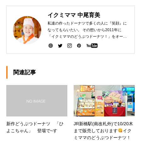
イクミママ 中尾育美
私達の作ったドーナツで多くの人に『笑顔』に
なってもらいたい。 その想いから2011年に
「イクミママのどうぶつドーナツ！」をオープ
ンさせました。 健康で美味しいドーナツを作る
ために『こだわり抜いた厳選素材』を生産者の
方から直接仕入れて、お店で一つ一つ手作りし
ています。ぜひ、可愛いだけじゃなく「美味し
い」ドーナツを安心してお召し上がりくださ
関連記事
い。
新作どうぶつドーナツ 「ひ
JR新橋駅(南改札外)で10/20木
よこちゃん」 登場で~す
まで販売しております
イク
ミママのどうぶつドーナツ！