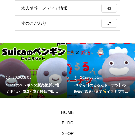
求人情報 メディア情報
43
食のこだわり
17
2026.08.01
2026.08.01
Suicaのペンギンの販売箇所が増
8/1から【のるるんドーナツ】の
えました（8/3～本八幡駅で販
販売が始まります
イクミママの
売）
イクミママのどうぶつドー
どうぶつドーナツ
ナツ
HOME
BLOG
SHOP