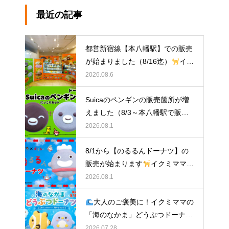
最近の記事
都営新宿線【本八幡駅】での販売
が始まりました（8/16迄）
イク
ミママのどうぶつドーナツ
2026.08.6
Suicaのペンギンの販売箇所が増
えました（8/3～本八幡駅で販
売）
イクミママのどうぶつドー
2026.08.1
ナツ
8/1から【のるるんドーナツ】の
販売が始まります
イクミママの
どうぶつドーナツ
2026.08.1
大人のご褒美に！イクミママの
「海のなかま」どうぶつドーナツ
が元住吉に登場
2026.07.28