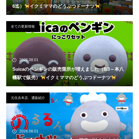
6迄）
イクミママのどうぶつドーナツ
全ての更新情報
2026.08.01
Suicaのペンギンの販売箇所が増えました（8/3～本八
幡駅で販売）
イクミママのどうぶつドーナツ
元住吉本店、通販紹介
2026.08.01