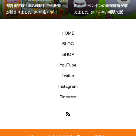
都営新宿線【本八幡駅】での販売
Suicaのペンギンの販売箇所が増
が始まりました（8/16迄）
イク
えました（8/3～本八幡駅で販
ミママのどうぶつドーナツ
売）
イクミママのどうぶつドー
ナツ
HOME
BLOG
SHOP
YouTube
Twitter
Instagram
Pinterest