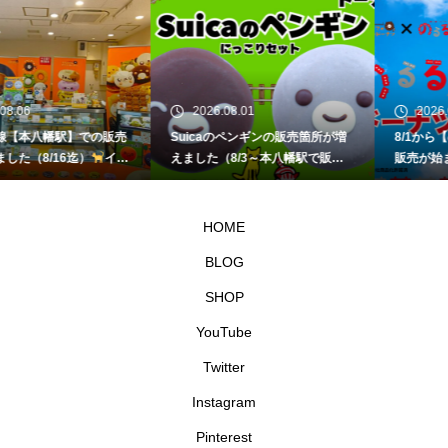
2026.08.01
2026.08.01
の販売
Suicaのペンギンの販売箇所が増
8/1から【のるるんドーナ
イク
えました（8/3～本八幡駅で販
販売が始まります
イクミ
売）
イクミママのどうぶつドー
どうぶつドーナツ
ナツ
HOME
BLOG
SHOP
YouTube
Twitter
Instagram
Pinterest