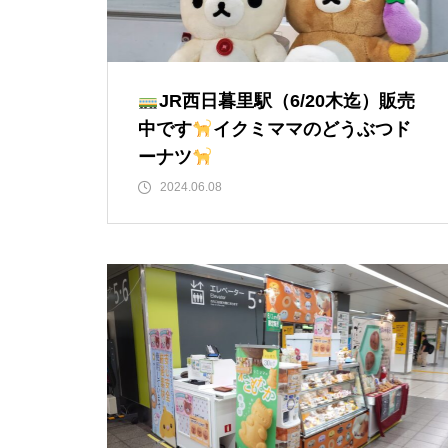
JR西日暮里駅（6/20木迄）販売
中です
イクミママのどうぶつド
ーナツ
2024.06.08