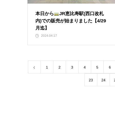
本日から
JR恵比寿駅(西口改札
内)での販売が始まりました【4/29
月迄】
2024.04.17
1
2
3
4
5
6
23
24