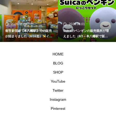
2026.08.06
2026.08.01
都営新宿線【本八幡駅】での販売
Suicaのペンギンの販売箇所が増
が始まりました（8/16迄）
イク
えました（8/3～本八幡駅で販
ミママのどうぶつドーナツ
売）
イクミママのどうぶつドー
ナツ
HOME
BLOG
SHOP
YouTube
Twitter
Instagram
Pinterest