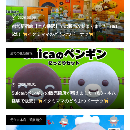
2026.08.06
都営新宿線【本八幡駅】での販売が始まりました（8/1
6迄）
イクミママのどうぶつドーナツ
全ての更新情報
2026.08.01
Suicaのペンギンの販売箇所が増えました（8/3～本八
幡駅で販売）
イクミママのどうぶつドーナツ
元住吉本店、通販紹介