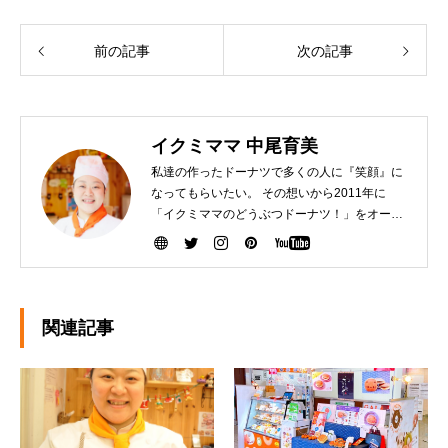
前の記事
次の記事
イクミママ 中尾育美
私達の作ったドーナツで多くの人に『笑顔』に
なってもらいたい。 その想いから2011年に
「イクミママのどうぶつドーナツ！」をオープ
ンさせました。 健康で美味しいドーナツを作る
ために『こだわり抜いた厳選素材』を生産者の
方から直接仕入れて、お店で一つ一つ手作りし
ています。ぜひ、可愛いだけじゃなく「美味し
い」ドーナツを安心してお召し上がりくださ
関連記事
い。