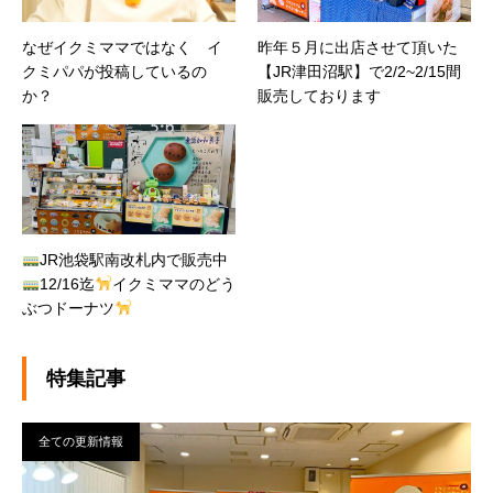
なぜイクミママではなく イ
昨年５月に出店させて頂いた
クミパパが投稿しているの
【JR津田沼駅】で2/2~2/15間
か？
販売しております
JR池袋駅南改札内で販売中
12/16迄
イクミママのどう
ぶつドーナツ
特集記事
全ての更新情報