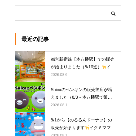
最近の記事
都営新宿線【本八幡駅】での販売
が始まりました（8/16迄）
イク
ミママのどうぶつドーナツ
2026.08.6
Suicaのペンギンの販売箇所が増
えました（8/3～本八幡駅で販
売）
イクミママのどうぶつドー
2026.08.1
ナツ
8/1から【のるるんドーナツ】の
販売が始まります
イクミママの
どうぶつドーナツ
2026.08.1