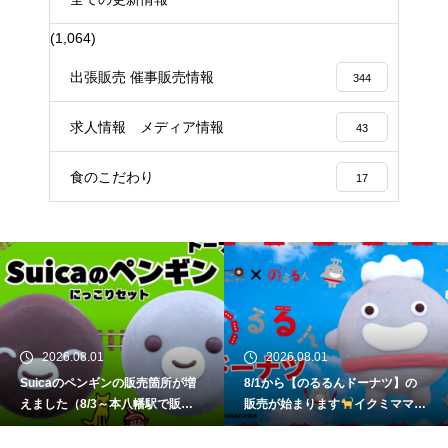
(1,064)
出張販売 催事販売情報
344
求人情報 メディア情報
43
食のこだわり
17
2026.08.01
2026.08.01
Suicaのペンギンの販売箇所が増
8/1から【のるるんドーナツ】の
えました（8/3～本八幡駅で販
販売が始まります
イクミママの
売）
イクミママのどうぶつドー
どうぶつドーナツ
ナツ