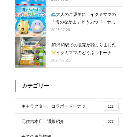
大人のご褒美に！イクミママの
「海のなかま」どうぶつドーナツ
が元住吉に登場
2026.07.28
JR浦和駅での販売が始まりました
イクミママのどうぶつドーナツ
2026.07.21
カテゴリー
キャラクター、コラボードーナツ
122
元住吉本店、通販紹介
277
全ての更新情報