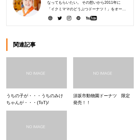
なってもらいたい。 その想いから2011年に
「イクミママのどうぶつドーナツ！」をオープ
ンさせました。 健康で美味しいドーナツを作る
ために『こだわり抜いた厳選素材』を生産者の
方から直接仕入れて、お店で一つ一つ手作りし
ています。ぜひ、可愛いだけじゃなく「美味し
い」ドーナツを安心してお召し上がりくださ
関連記事
い。
うちの子が・・・うちのみけ
須坂市動物園ドーナツ 限定
ちゃんが・・・(ToT)/
発売！！