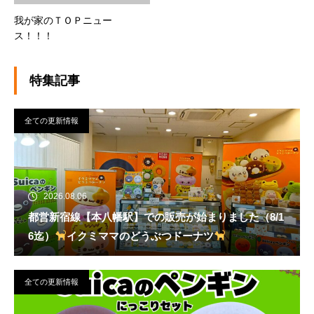
我が家のＴＯＰニュー
ス！！！
特集記事
全ての更新情報
2026.08.06
都営新宿線【本八幡駅】での販売が始まりました（8/1
6迄）
イクミママのどうぶつドーナツ
全ての更新情報