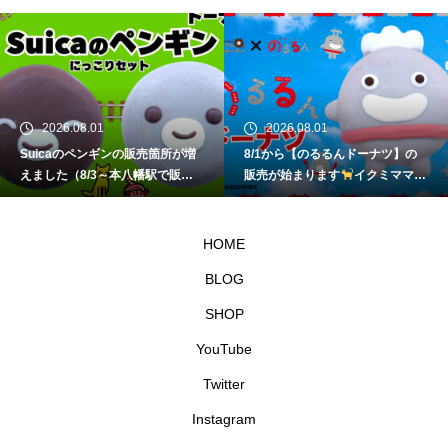
2026.08.01
2026.08.01
Suicaのペンギンの販売箇所が増
8/1から【のるるんドーナツ】の
えました（8/3～本八幡駅で販
販売が始まります
イクミママの
売）
イクミママのどうぶつドー
どうぶつドーナツ
ナツ
HOME
BLOG
SHOP
YouTube
Twitter
Instagram