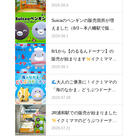
ミママのどうぶつドーナツ
2026.08.6
Suicaのペンギンの販売箇所が増
えました（8/3～本八幡駅で販
売）
イクミママのどうぶつドー
2026.08.1
ナツ
8/1から【のるるんドーナツ】の
販売が始まります
イクミママの
どうぶつドーナツ
2026.08.1
大人のご褒美に！イクミママの
「海のなかま」どうぶつドーナツ
が元住吉に登場
2026.07.28
JR浦和駅での販売が始まりました
イクミママのどうぶつドーナツ
2026.07.21