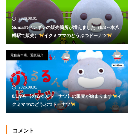
2026.08.01
Suicaのペンギンの販売箇所が増えました（8/3～本八
幡駅で販売）
イクミママのどうぶつドーナツ
元住吉本店、通販紹介
2026.08.01
8/1から【のるるんドーナツ】の販売が始まります
イ
クミママのどうぶつドーナツ
コメント