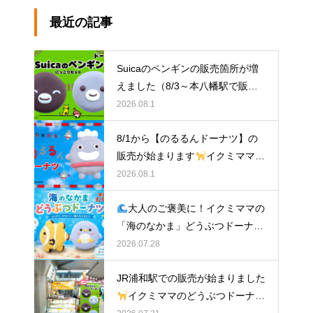
最近の記事
Suicaのペンギンの販売箇所が増
えました（8/3～本八幡駅で販
売）
イクミママのどうぶつドー
2026.08.1
ナツ
8/1から【のるるんドーナツ】の
販売が始まります
イクミママの
どうぶつドーナツ
2026.08.1
大人のご褒美に！イクミママの
「海のなかま」どうぶつドーナツ
が元住吉に登場
2026.07.28
JR浦和駅での販売が始まりました
イクミママのどうぶつドーナツ