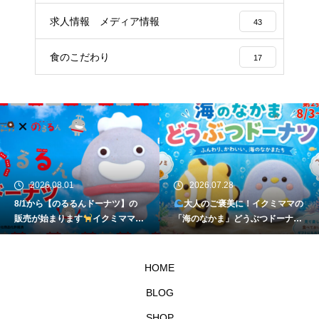
求人情報 メディア情報
43
食のこだわり
17
2026.08.01
2026.07.28
8/1から【のるるんドーナツ】の
大人のご褒美に！イクミママの
販売が始まります
イクミママの
「海のなかま」どうぶつドーナツ
どうぶつドーナツ
が元住吉に登場
HOME
BLOG
SHOP