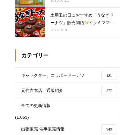
2026.07.21
土用丑の日におすすめ「うなぎド
ーナツ」販売開始
イクミママの
どうぶつドーナツ
2026.07.9
カテゴリー
キャラクター、コラボードーナツ
121
元住吉本店、通販紹介
277
全ての更新情報
(1,063)
出張販売 催事販売情報
343