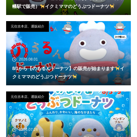
幡駅で販売）
イクミママのどうぶつドーナツ
元住吉本店、通販紹介
2026.08.01
8/1から【のるるんドーナツ】の販売が始まります
イ
クミママのどうぶつドーナツ
元住吉本店、通販紹介
2026.07.28