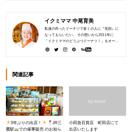
イクミママ 中尾育美
私達の作ったドーナツで多くの人に『笑顔』に
なってもらいたい。 その想いから2011年に
「イクミママのどうぶつドーナツ！」をオープ
ンさせました。 健康で美味しいドーナツを作る
ために『こだわり抜いた厳選素材』を生産者の
方から直接仕入れて、お店で一つ一つ手作りし
ています。ぜひ、可愛いだけじゃなく「美味し
い」ドーナツを安心してお召し上がりくださ
関連記事
い。
3年ぶりの出店！
JR三
小田急百貨店 町田店にて
鷹駅
での催事販売 のお知ら
出店いたします