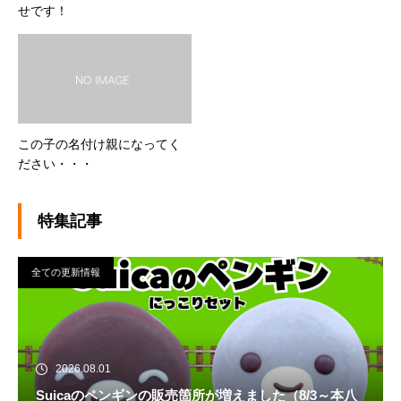
せです！
この子の名付け親になってく
ださい・・・
特集記事
全ての更新情報
2026.08.01
Suicaのペンギンの販売箇所が増えました（8/3～本八