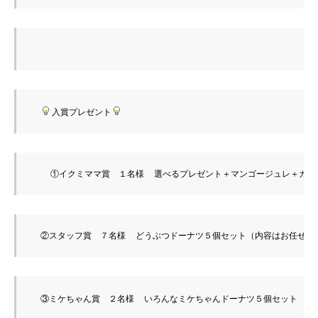
入賞プレゼント
    ①イクミママ賞　１名様  選べるプレゼント＋マンゴージュレ＋カ
  ②スタッフ賞　７名様  どうぶつドーナツ５個セット（内容はお任せに
  ③ミケちゃん賞　２名様  いろんなミケちゃんドーナツ５個セット  ＋