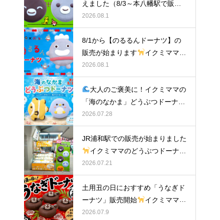
えました（8/3～本八幡駅で販
売）
イクミママのどうぶつドー
2026.08.1
ナツ
8/1から【のるるんドーナツ】の
販売が始まります
イクミママの
どうぶつドーナツ
2026.08.1
大人のご褒美に！イクミママの
「海のなかま」どうぶつドーナツ
が元住吉に登場
2026.07.28
JR浦和駅での販売が始まりました
イクミママのどうぶつドーナツ
2026.07.21
土用丑の日におすすめ「うなぎド
ーナツ」販売開始
イクミママの
どうぶつドーナツ
2026.07.9