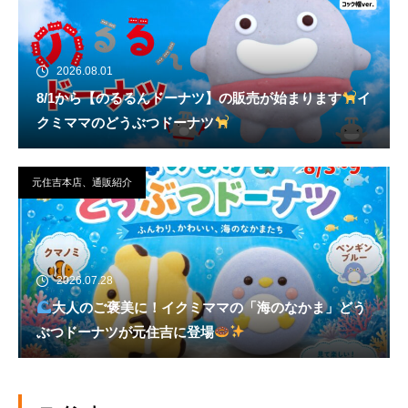
2026.08.01
8/1から【のるるんドーナツ】の販売が始まります
イ
クミママのどうぶつドーナツ
元住吉本店、通販紹介
2026.07.28
大人のご褒美に！イクミママの「海のなかま」どう
ぶつドーナツが元住吉に登場