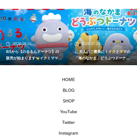
2026.08.01
2026.07.28
8/1から【のるるんドーナツ】の
大人のご褒美に！イクミママの
販売が始まります
イクミママの
「海のなかま」どうぶつドーナツ
どうぶつドーナツ
が元住吉に登場
HOME
BLOG
SHOP
YouTube
Twitter
Instagram