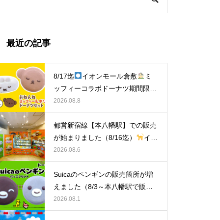
最近の記事
8/17迄
イオンモール倉敷
ミ
ッフィーコラボドーナツ期間限定
販売中！
2026.08.8
都営新宿線【本八幡駅】での販売
が始まりました（8/16迄）
イク
ミママのどうぶつドーナツ
2026.08.6
Suicaのペンギンの販売箇所が増
えました（8/3～本八幡駅で販
売）
イクミママのどうぶつドー
2026.08.1
ナツ