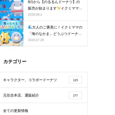
8/1から【のるるんドーナツ】の
販売が始まります
イクミママの
どうぶつドーナツ
2026.08.1
大人のご褒美に！イクミママの
「海のなかま」どうぶつドーナツ
が元住吉に登場
2026.07.28
カテゴリー
キャラクター、コラボードーナツ
123
元住吉本店、通販紹介
277
全ての更新情報