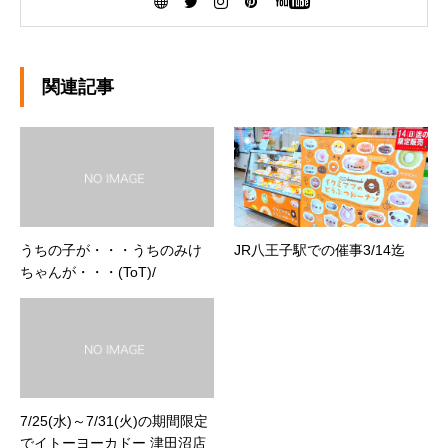
ために『こだわり抜いた厳選素材』を生産者の
方から直接仕入れて、お店で一つ一つ手作りし
ています。ぜひ、可愛いだけじゃなく「美味し
い」ドーナツを安心してお召し上がりくださ
関連記事
い。
うちの子が・・・うちのみけ
JR八王子駅での催事3/14迄
ちゃんが・・・(ToT)/
7/25(水)～7/31(火)の期間限定
でイトーヨーカドー 津田沼店