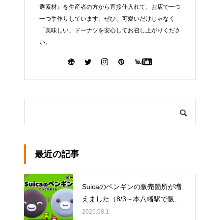
選素材』を生産者の方から直接仕入れて、お店で一つ
一つ手作りしています。ぜひ、可愛いだけじゃなく
「美味しい」ドーナツを安心してお召し上がりくださ
い。
最近の記事
Suicaのペンギンの販売箇所が増
えました（8/3～本八幡駅で販
売）
イクミママのどうぶつドー
2026.08.1