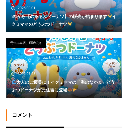
2026.08.01
8/1から【のるるんドーナツ】の販売が始まります
イ
クミママのどうぶつドーナツ
元住吉本店、通販紹介
2026.07.28
大人のご褒美に！イクミママの「海のなかま」どう
ぶつドーナツが元住吉に登場
コメント