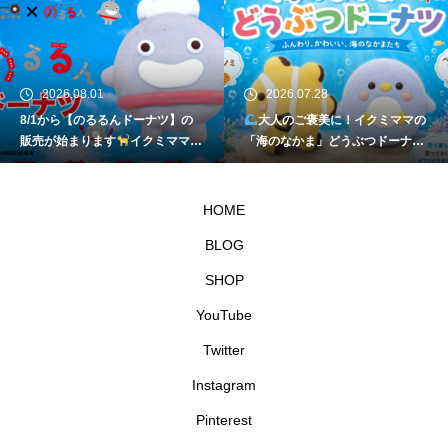
2026.08.01
2026.07.28
8/1から【のるるんドーナツ】の
大人のご褒美に！イクミママの
販売が始まります
イクミママの
「海のなかま」どうぶつドーナツ
どうぶつドーナツ
が元住吉に登場
HOME
BLOG
SHOP
YouTube
Twitter
Instagram
Pinterest