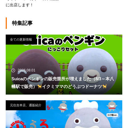
に出店します！
特集記事
全ての更新情報
2026.08.01
Suicaのペンギンの販売箇所が増えました（8/3～本八
幡駅で販売）
イクミママのどうぶつドーナツ
元住吉本店、通販紹介