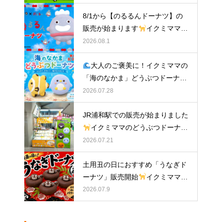
ナツ
8/1から【のるるんドーナツ】の
販売が始まります
イクミママの
どうぶつドーナツ
2026.08.1
大人のご褒美に！イクミママの
「海のなかま」どうぶつドーナツ
が元住吉に登場
2026.07.28
JR浦和駅での販売が始まりました
イクミママのどうぶつドーナツ
2026.07.21
土用丑の日におすすめ「うなぎド
ーナツ」販売開始
イクミママの
どうぶつドーナツ
2026.07.9