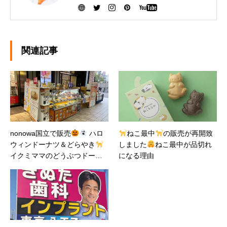
ンさせました。 健康で美味しいドーナツを作る
ために『こだわり抜いた厳選素材』を生産者の
方から直接仕入れて、お店で一つ一つ手作りし
ています。ぜひ、可愛いだけじゃなく「美味し
い」ドーナツを安心してお召し上がりくださ
関連記事
い。
nonowa国立で販売
ハロ
ねこ最中
の販売が再開致
ウィンドーナツ＆どらやき
しました
ねこ最中が品切れ
イクミママのどうぶつドーナ
になる理由
ツ