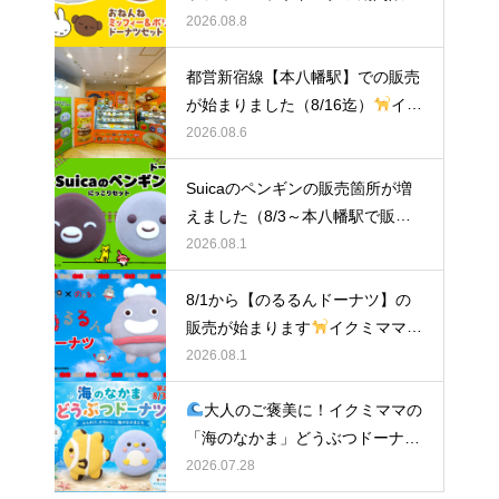
販売中！
2026.08.8
都営新宿線【本八幡駅】での販売
が始まりました（8/16迄）
イク
ミママのどうぶつドーナツ
2026.08.6
Suicaのペンギンの販売箇所が増
えました（8/3～本八幡駅で販
売）
イクミママのどうぶつドー
2026.08.1
ナツ
8/1から【のるるんドーナツ】の
販売が始まります
イクミママの
どうぶつドーナツ
2026.08.1
大人のご褒美に！イクミママの
「海のなかま」どうぶつドーナツ
が元住吉に登場
2026.07.28