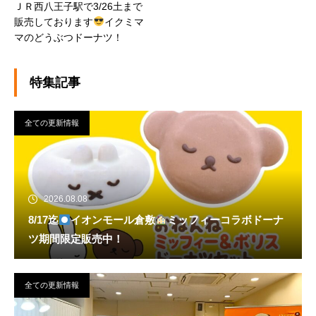
ＪＲ西八王子駅で3/26土まで
販売しております
イクミマ
マのどうぶつドーナツ！
特集記事
全ての更新情報
2026.08.08
8/17迄
イオンモール倉敷
ミッフィーコラボドーナ
ツ期間限定販売中！
全ての更新情報