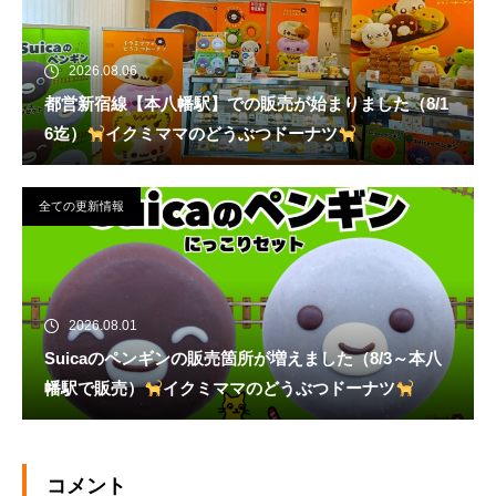
2026.08.06
都営新宿線【本八幡駅】での販売が始まりました（8/1
6迄）
イクミママのどうぶつドーナツ
全ての更新情報
2026.08.01
Suicaのペンギンの販売箇所が増えました（8/3～本八
幡駅で販売）
イクミママのどうぶつドーナツ
コメント