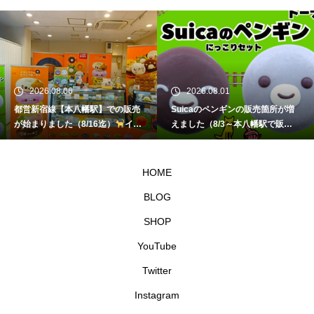
2026.08.06
2026.08.01
都営新宿線【本八幡駅】での販売
Suicaのペンギンの販売箇所が増
が始まりました（8/16迄）
イク
えました（8/3～本八幡駅で販
ミママのどうぶつドーナツ
売）
イクミママのどうぶつドー
ナツ
HOME
BLOG
SHOP
YouTube
Twitter
Instagram