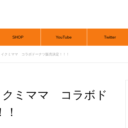
SHOP
YouTube
Twitter
 イクミママ コラボドーナツ販売決定！！！
イクミママ コラボド
！！