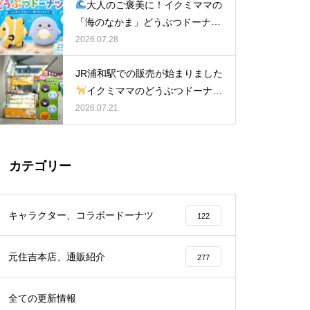
大人のご褒美に！イクミママの
「海のなかま」どうぶつドーナツ
が元住吉に登場
2026.07.28
JR浦和駅での販売が始まりました
イクミママのどうぶつドーナツ
2026.07.21
カテゴリー
キャラクター、コラボードーナツ
122
元住吉本店、通販紹介
277
全ての更新情報