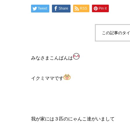
Tweet
Share
RSS
Pin it
この記事のタイ
みなさまこんばんは
イクミママです
我が家には３匹のにゃんこ達がいまして