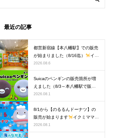
最近の記事
都営新宿線【本八幡駅】での販売
が始まりました（8/16迄）
イク
ミママのどうぶつドーナツ
2026.08.6
Suicaのペンギンの販売箇所が増
えました（8/3～本八幡駅で販
売）
イクミママのどうぶつドー
2026.08.1
ナツ
8/1から【のるるんドーナツ】の
販売が始まります
イクミママの
どうぶつドーナツ
2026.08.1