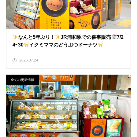
なんと5年ぶり！
JR浦和駅での催事販売
7/2
4~30
イクミママのどうぶつドーナツ
2025.07.24
全ての更新情報