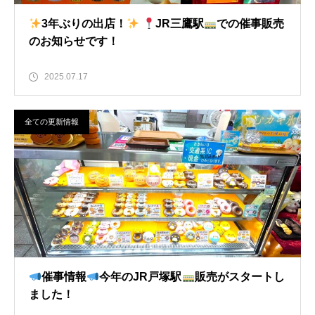
3年ぶりの出店！
JR三鷹駅
での催事販売
のお知らせです！
2025.07.17
全ての更新情報
催事情報
今年のJR戸塚駅
販売がスタートし
ました！