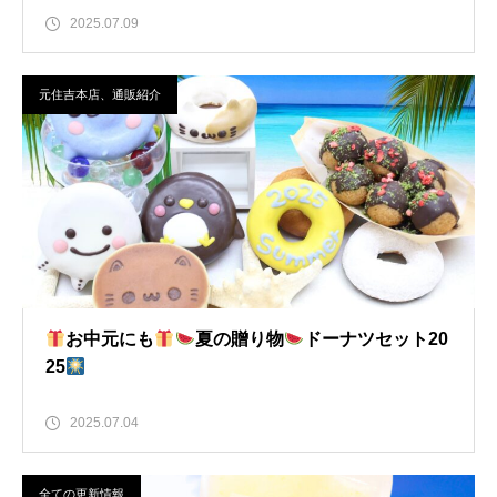
2025.07.09
元住吉本店、通販紹介
お中元にも
夏の贈り物
ドーナツセット20
25
2025.07.04
全ての更新情報