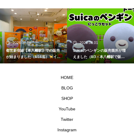
2026.08.06
2026.08.01
都営新宿線【本八幡駅】での販売
Suicaのペンギンの販売箇所が増
が始まりました（8/16迄）
イク
えました（8/3～本八幡駅で販
ミママのどうぶつドーナツ
売）
イクミママのどうぶつドー
ナツ
HOME
BLOG
SHOP
YouTube
Twitter
Instagram