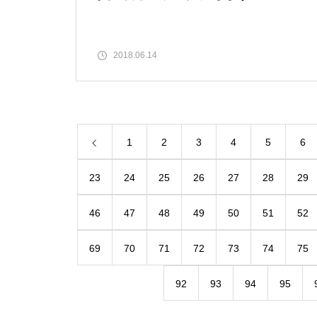
2018.06.14
1
2
3
4
5
6
23
24
25
26
27
28
29
46
47
48
49
50
51
52
69
70
71
72
73
74
75
92
93
94
95