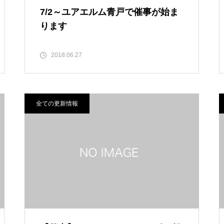
7/2～ユアエルム青戸で催事が始ま
ります
2018.06.27
全ての更新情報