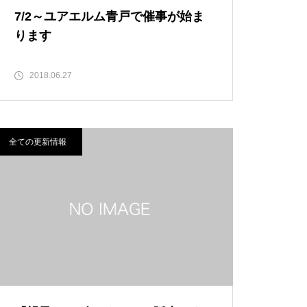
7/2～ユアエルム青戸で催事が始ま
ります
2018.06.27
全ての更新情報