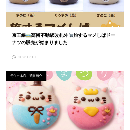
京王線
高幡不動駅改札外
旅するマメしばドー
ナツの販売が始まりました
2026.03.01
元住吉本店、通販紹介