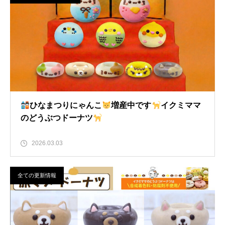
ひなまつりにゃんこ
増産中です
イクミママ
のどうぶつドーナツ
2026.03.03
全ての更新情報