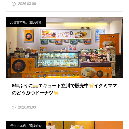
2026.03.06
元住吉本店、通販紹介
8年ぶりに
エキュート立川で販売中
イクミママ
のどうぶつドーナツ
2026.03.03
元住吉本店、通販紹介