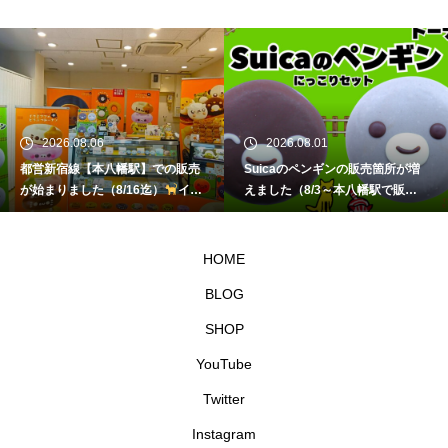
2026.08.06
2026.08.01
都営新宿線【本八幡駅】での販売
Suicaのペンギンの販売箇所が増
が始まりました（8/16迄）
イク
えました（8/3～本八幡駅で販
ミママのどうぶつドーナツ
売）
イクミママのどうぶつドー
ナツ
HOME
BLOG
SHOP
YouTube
Twitter
Instagram