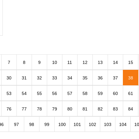
7
8
9
10
11
12
13
14
15
30
31
32
33
34
35
36
37
38
53
54
55
56
57
58
59
60
61
76
77
78
79
80
81
82
83
84
96
97
98
99
100
101
102
103
104
1