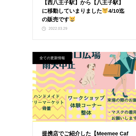
【西八王子駅】から【八王子駅】
に移動していまりました
4/10迄
の販売です
2022.03.29
全ての更新情報
提携店でご紹介した【Meemee Caf