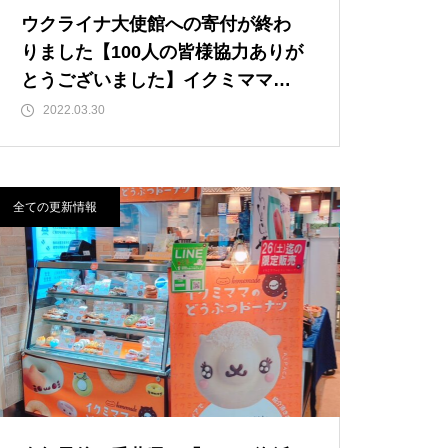
ウクライナ大使館への寄付が終わ
りました【100人の皆様協力ありが
とうございました】イクミママの
どうぶつドーナツ！
2022.03.30
全ての更新情報