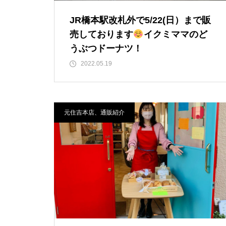
JR橋本駅改札外で5/22(日）まで販
売しております
イクミママのど
うぶつドーナツ！
2022.05.19
元住吉本店、通販紹介